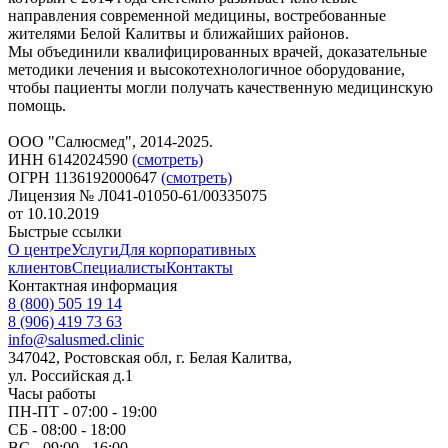
направления современной медицины, востребованные
жителями Белой Калитвы и ближайших районов.
Мы объединили квалифицированных врачей, доказательные
методики лечения и высокотехнологичное оборудование,
чтобы пациенты могли получать качественную медицинскую
помощь.
ООО "Салюсмед", 2014-2025.
ИНН 6142024590
(смотреть)
ОГРН 1136192000647
(смотреть)
Лицензия № Л041-01050-61/00335075
от 10.10.2019
Быстрые ссылки
О центре
Услуги
Для корпоративных
клиентов
Специалисты
Контакты
Контактная информация
8 (800) 505 19 14
8 (906) 419 73 63
info@salusmed.clinic
347042, Ростовская обл, г. Белая Калитва,
ул. Российская д.1
Часы работы
ПН-ПТ - 07:00 - 19:00
СБ - 08:00 - 18:00
ВС - 09:00 - 16:00