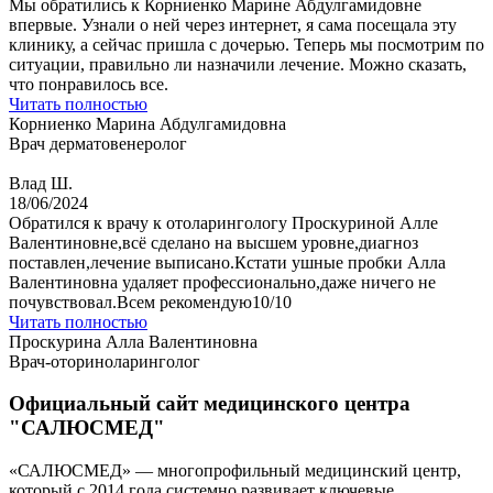
Мы обратились к Корниенко Марине Абдулгамидовне
впервые. Узнали о ней через интернет, я сама посещала эту
клинику, а сейчас пришла с дочерью. Теперь мы посмотрим по
ситуации, правильно ли назначили лечение. Можно сказать,
что понравилось все.
Читать полностью
Корниенко Марина Абдулгамидовна
Врач дерматовенеролог
Влад Ш.
18/06/2024
Обратился к врачу к отоларингологу Проскуриной Алле
Валентиновне,всё сделано на высшем уровне,диагноз
поставлен,лечение выписано.Кстати ушные пробки Алла
Валентиновна удаляет профессионально,даже ничего не
почувствовал.Всем рекомендую10/10
Читать полностью
Проскурина Алла Валентиновна
Врач-оториноларинголог
Официальный сайт медицинского центра
"САЛЮСМЕД"
«САЛЮСМЕД» — многопрофильный медицинский центр,
который с 2014 года системно развивает ключевые