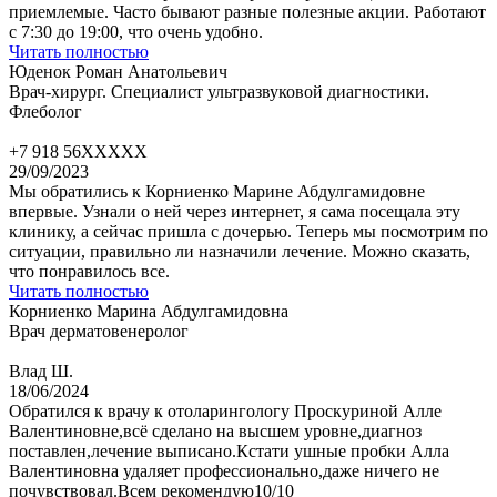
приемлемые. Часто бывают разные полезные акции. Работают
с 7:30 до 19:00, что очень удобно.
Читать полностью
Юденок Роман Анатольевич
Врач-хирург. Специалист ультразвуковой диагностики.
Флеболог
+7 918 56XXXXX
29/09/2023
Мы обратились к Корниенко Марине Абдулгамидовне
впервые. Узнали о ней через интернет, я сама посещала эту
клинику, а сейчас пришла с дочерью. Теперь мы посмотрим по
ситуации, правильно ли назначили лечение. Можно сказать,
что понравилось все.
Читать полностью
Корниенко Марина Абдулгамидовна
Врач дерматовенеролог
Влад Ш.
18/06/2024
Обратился к врачу к отоларингологу Проскуриной Алле
Валентиновне,всё сделано на высшем уровне,диагноз
поставлен,лечение выписано.Кстати ушные пробки Алла
Валентиновна удаляет профессионально,даже ничего не
почувствовал.Всем рекомендую10/10