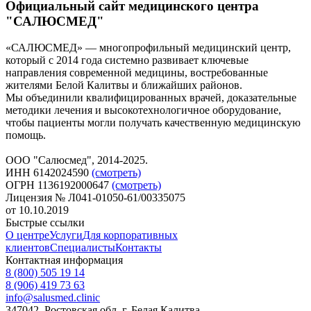
Официальный сайт медицинского центра
"САЛЮСМЕД"
«САЛЮСМЕД» — многопрофильный медицинский центр,
который с 2014 года системно развивает ключевые
направления современной медицины, востребованные
жителями Белой Калитвы и ближайших районов.
Мы объединили квалифицированных врачей, доказательные
методики лечения и высокотехнологичное оборудование,
чтобы пациенты могли получать качественную медицинскую
помощь.
ООО "Салюсмед", 2014-2025.
ИНН 6142024590
(смотреть)
ОГРН 1136192000647
(смотреть)
Лицензия № Л041-01050-61/00335075
от 10.10.2019
Быстрые ссылки
О центре
Услуги
Для корпоративных
клиентов
Специалисты
Контакты
Контактная информация
8 (800) 505 19 14
8 (906) 419 73 63
info@salusmed.clinic
347042, Ростовская обл, г. Белая Калитва,