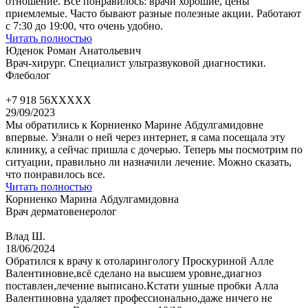
отношение. Все понравилось: врачи хорошие, цены
приемлемые. Часто бывают разные полезные акции. Работают
с 7:30 до 19:00, что очень удобно.
Читать полностью
Юденок Роман Анатольевич
Врач-хирург. Специалист ультразвуковой диагностики.
Флеболог
+7 918 56XXXXX
29/09/2023
Мы обратились к Корниенко Марине Абдулгамидовне
впервые. Узнали о ней через интернет, я сама посещала эту
клинику, а сейчас пришла с дочерью. Теперь мы посмотрим по
ситуации, правильно ли назначили лечение. Можно сказать,
что понравилось все.
Читать полностью
Корниенко Марина Абдулгамидовна
Врач дерматовенеролог
Влад Ш.
18/06/2024
Обратился к врачу к отоларингологу Проскуриной Алле
Валентиновне,всё сделано на высшем уровне,диагноз
поставлен,лечение выписано.Кстати ушные пробки Алла
Валентиновна удаляет профессионально,даже ничего не