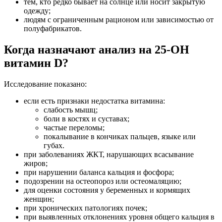
тем, кто редко бывает на солнце или носит закрытую
одежду;
людям с ограниченным рационом или зависимостью от
полуфабрикатов.
Когда назначают анализ на 25-ОН
витамин D?
Исследование показано:
если есть признаки недостатка витамина:
слабость мышц;
боли в костях и суставах;
частые переломы;
покалывание в кончиках пальцев, языке или
губах.
при заболеваниях ЖКТ, нарушающих всасывание
жиров;
при нарушении баланса кальция и фосфора;
подозрении на остеопороз или остеомаляцию;
для оценки состояния у беременных и кормящих
женщин;
при хронических патологиях почек;
при выявленных отклонениях уровня общего кальция в