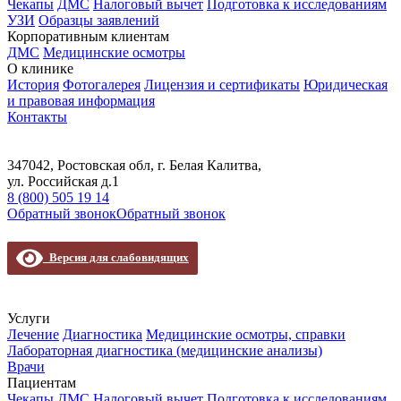
Чекапы
ДМС
Налоговый вычет
Подготовка к исследованиям
УЗИ
Образцы заявлений
Корпоративным клиентам
ДМС
Медицинские осмотры
О клинике
История
Фотогалерея
Лицензия и сертификаты
Юридическая
и правовая информация
Контакты
347042, Ростовская обл, г. Белая Калитва,
ул. Российская д.1
8 (800) 505 19 14
Обратный звонок
Обратный звонок
Версия для слабовидящих
Услуги
Лечение
Диагностика
Медицинские осмотры, справки
Лабораторная диагностика (медицинские анализы)
Врачи
Пациентам
Чекапы
ДМС
Налоговый вычет
Подготовка к исследованиям