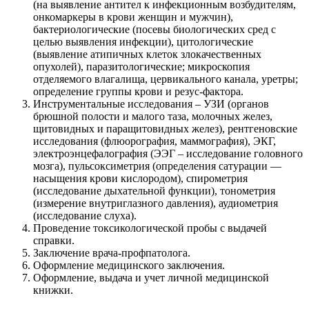
(на выявление антител к инфекционным возбудителям,
онкомаркеры в крови женщин и мужчин),
бактериологические (посевы биологических сред с
целью выявления инфекции), цитологические
(выявление атипичных клеток злокачественных
опухолей), паразитологические; микроскопия
отделяемого влагалища, цервикального канала, уретры;
определение группы крови и резус-фактора.
Инструментальные исследования – УЗИ (органов
брюшной полости и малого таза, молочных желез,
щитовидных и паращитовидных желез), рентгеновские
исследования (флюорография, маммография), ЭКГ,
электроэнцефалография (ЭЭГ – исследование головного
мозга), пульсоксиметрия (определения сатурации —
насыщения крови кислородом), спирометрия
(исследование дыхательной функции), тонометрия
(измерение внутриглазного давления), аудиометрия
(исследование слуха).
Проведение токсикологической пробы с выдачей
справки.
Заключение врача-профпатолога.
Оформление медицинского заключения.
Оформление, выдача и учет личной медицинской
книжки.